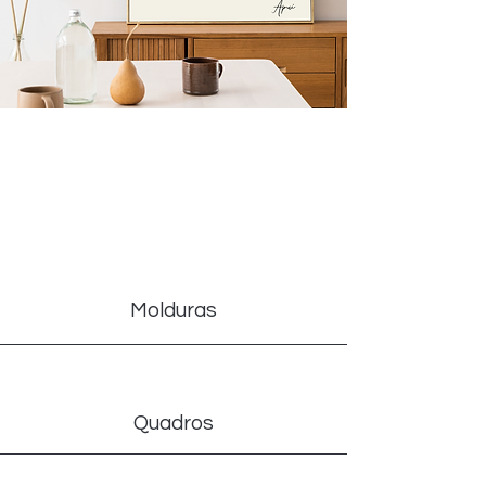
A Arte Maxx está
de volta!
Molduras
Quadros