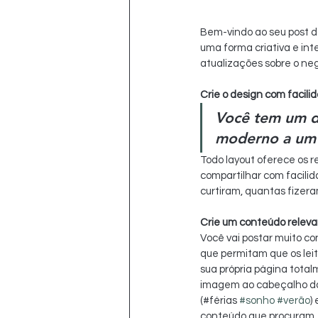
Bem-vindo ao seu post do
uma forma criativa e in
atualizações sobre o neg
Crie o design com facili
Você tem um d
moderno a um es
Todo layout oferece os r
compartilhar com facilid
curtiram, quantas fizera
Crie um conteúdo relev
Você vai postar muito co
que permitam que os leit
sua própria página total
imagem ao cabeçalho da 
(#férias 
#sonho
#verão
)
conteúdo que procuram. 