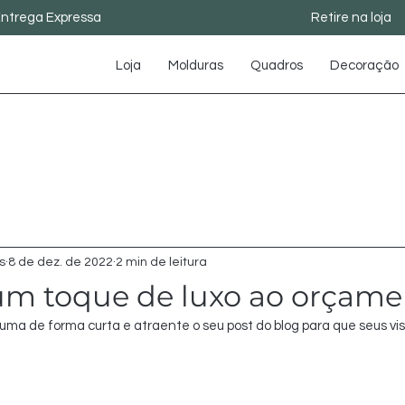
ntrega Expressa
Retire na loja
Loja
Molduras
Quadros
Decoração
s
8 de dez. de 2022
2 min de leitura
um toque de luxo ao orçame
suma de forma curta e atraente o seu post do blog para que seus vi