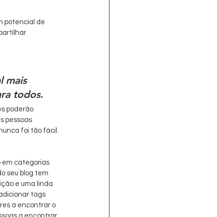
m potencial de 
artilhar 
 mais 
ara todos.
es poderão 
as pessoas 
nca foi tão fácil.
o em categorias 
o seu blog tem 
ição e uma linda 
dicionar tags 
res a encontrar o 
ssoas a encontrar 