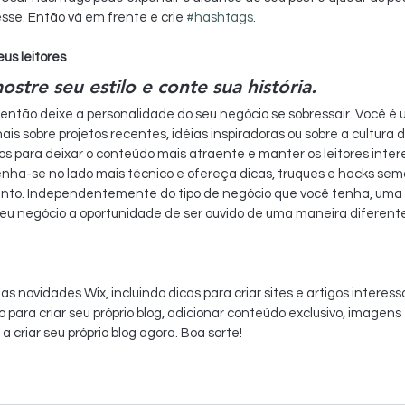
sse. Então vá em frente e crie 
#hashtags
.
us leitores
mostre seu estilo e conte sua história.
, então deixe a personalidade do seu negócio se sobressair. Você é
nais sobre projetos recentes, idéias inspiradoras ou sobre a cultura 
s para deixar o conteúdo mais atraente e manter os leitores inter
a-se no lado mais técnico e ofereça dicas, truques e hacks sem
o. Independentemente do tipo de negócio que você tenha, uma co
seu negócio a oportunidade de ser ouvido de uma maneira diferente
 novidades Wix, incluindo dicas para criar sites e artigos interess
 para criar seu próprio blog, adicionar conteúdo exclusivo, imagens 
criar seu próprio blog agora. Boa sorte!