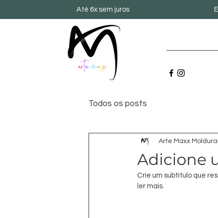
Até 6x sem juros
E
Todos os posts
Arte Maxx Moldura
Adicione 
Crie um subtítulo que re
ler mais.