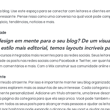
 blog. Use este espaço para se conectar com leitores e clientes e
teressante. Pense nisso como uma conversa na qual você pode comp
ócio, tendências, notícias e mais.
dade
esign em mente para o seu blog? De um visual
tilo mais editorial, temos layouts incríveis p
ecursos integrados mais recentes para as redes sociais. Seus leitor
ade os posts nas redes sociais como Facebook e Twitter, ver quant
m comentários e mais. Com o Wix construir sua comunidade online nu
ante
nteúdo atraente. Por isso é importante manter seu blog organizad
ores explorem mais os assuntos de seu interesse. Cada categoria d
mente personalizável. Adicione um título atraente, uma breve descr
página da categoria para que ela seja única. Você pode também a
 em todos os seus posts para alcançar mais pessoas e ajudar os leito
Usar hashtags pode expandir o alcance de seu post e ajudar as pe