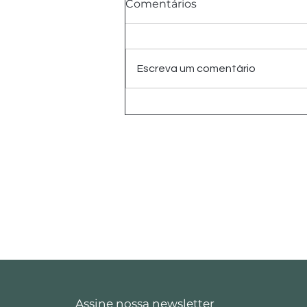
Comentários
Escreva um comentário
Inspirações de design
para quartos
monocromáticos
Assine nossa newsletter