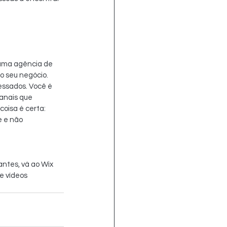
 uma agência de 
do seu negócio. 
essados. Você é 
anais que 
isa é certa: 
 e não 
antes, vá ao Wix 
e vídeos 