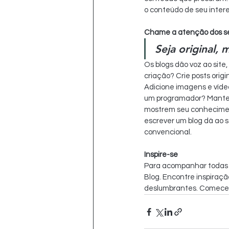
o conteúdo de seu intere
Chame a atenção dos se
Seja original, 
Os blogs dão voz ao site
criação? Crie posts origi
Adicione imagens e vídeo
um programador? Mantenh
mostrem seu conheciment
escrever um blog dá ao 
convencional.
Inspire-se
Para acompanhar todas as
Blog. Encontre inspiração
deslumbrantes. Comece a 