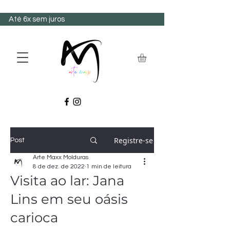
Até 6x sem juros
Registre-se
Post
Arte Maxx Molduras
8 de dez. de 2022
1 min de leitura
Visita ao lar: Jana
Lins em seu oásis
carioca