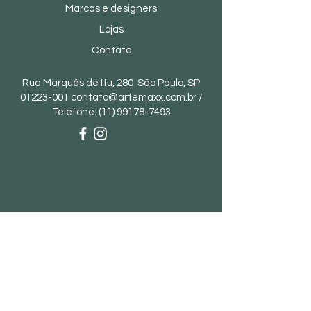
Marcas e designers
Lojas
Contato
Rua Marquês de Itu, 280 São Paulo, SP
01223-001
contato@artemaxx.com.br
/
Telefone:
(11) 99178-7493