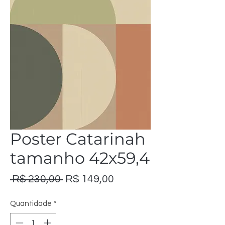
Poster Catarinah
tamanho 42x59,4
Preço
Preço
 R$ 230,00 
R$ 149,00
normal
promocional
Quantidade
*