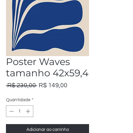
Poster Waves
tamanho 42x59,4
Preço
Preço
 R$ 230,00 
R$ 149,00
normal
promocional
Quantidade
*
Adicionar ao carrinho