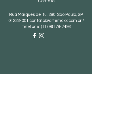
Contato
Rua Marquês de Itu, 280 São Paulo, SP
01223-001
contato@artemaxx.com.br
/
Telefone:
(11) 99178-7493